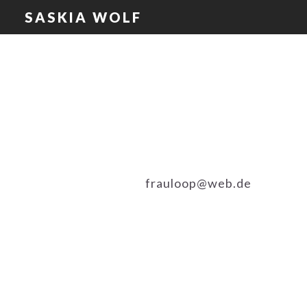
Zur
Skip
Zur
SASKIA WOLF
Hauptnavigation
to
Fußzeile
springen
main
springen
content
frauloop@web.de